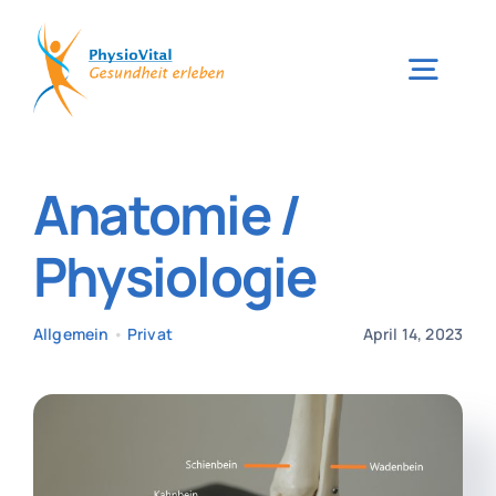
Zum
Inhalt
Togg
springen
Navig
Star
Anatomie /
Ga
Physiologie
Akt
Allgemein
•
Privat
April 14, 2023
Unse
Unsere 